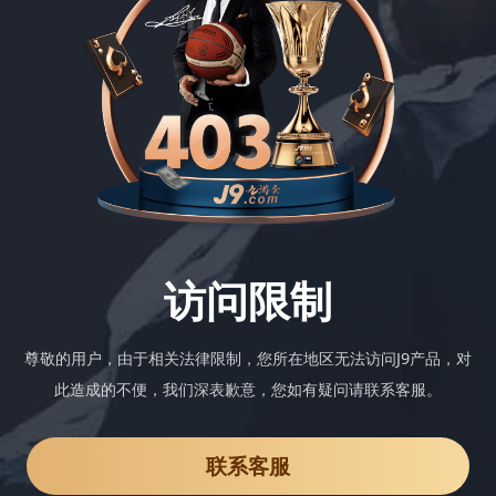
访问限制
尊敬的用户，由于相关法律限制，您所在地区无法访问J9产品，对
此造成的不便，我们深表歉意，您如有疑问请联系客服。
联系客服