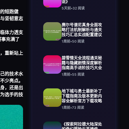
说》
5天前
•
32
阅读
的短跑健
与坚韧意志
赛尔号谱尼真身全面攻
略打法机制解析与通关
临体力透支
技巧汇总实战配置建议
赛事充满了
1周前
•
50
阅读
，重新站上
碧雪情天全流程通关秘
籍与隐藏剧情深度解析
指南高手进阶技巧大全
己的技术水
1周前
•
55
阅读
不少亮点。
身，还是出
地下城与勇士最新补丁
为选手的技
下载指南及版本更新内
容全解析官方下载攻略
1周前
•
73
阅读
《探索阿拉德大陆深处
的奇幻冒险与英雄传