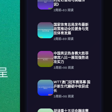
说》
2周前
•
83
阅读
国家体育总局发布最新
政策推动全民健身与竞
技体育发展
2周前
•
89
阅读
中国男足热身赛大胜菲
律宾八比一展现强势进
攻实力
3周前
•
98
阅读
WTT澳门冠军赛落幕 国
乒新生代磨砺中收获成
长
3周前
•
98
阅读
胡译乘十五运会蹦床赛