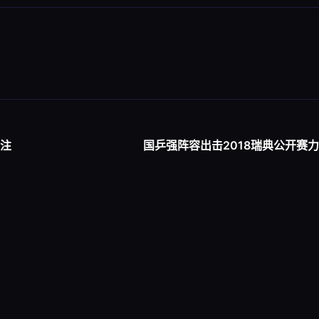
注
国乒强阵容出击2018瑞典公开赛