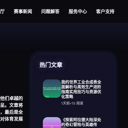
舰厅
赛事新闻
问题解答
服务中心
客户支持
热门文章
我的世界工业合成表全
面解析与高效生产进阶
指南实用技巧与资源优
化策略
他们卓越的
1天前
•
15
阅读
呈。文章将
，最后是全
对体育发展
《探索阿拉德大陆深处
的奇幻冒险与英雄传